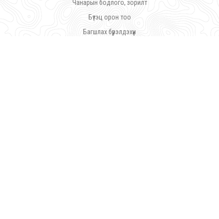
Чанарын бодлого, зорилт
Бүтэц орон тоо
Багшлах бүрэлдэхүүн
Статистик мэдээлэл
Бидний амжилт
Боловсролын түншлэл
Нийгмийн түншлэл
Дүрэм журам
©
Ражив Гандийн нэрэмжит Үйлдвэрлэл Урлалын Политехник Коллеж