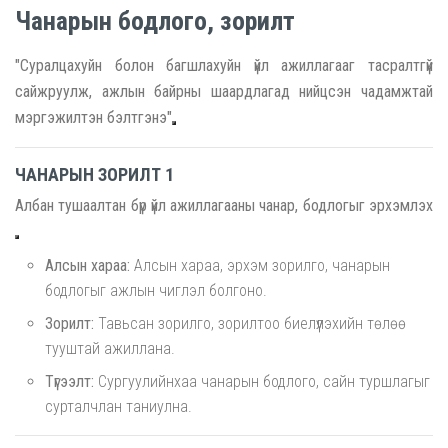
Чанарын бодлого, зорилт
"Суралцахуйн болон багшлахуйн үйл ажиллагааг тасралтгүй
сайжруулж, ажлын байрны шаардлагад нийцсэн чадамжтай
мэргэжилтэн бэлтгэнэ"
ЧАНАРЫН ЗОРИЛТ 1
Албан тушаалтан бүр үйл ажиллагааны чанар, бодлогыг эрхэмлэх
Алсын хараа:
Алсын хараа, эрхэм зорилго, чанарын
бодлогыг ажлын чиглэл болгоно.
Зорилт:
Тавьсан зорилго, зорилтоо биелүүлэхийн төлөө
тууштай ажиллана.
Түгээлт:
Сургуулийнхаа чанарын бодлого, сайн туршлагыг
сурталчлан таниулна.