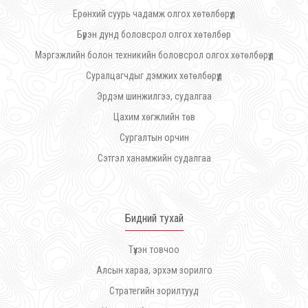
Ерөнхий суурь чадамж олгох хөтөлбөрүүд
Бүрэн дунд боловсрол олгох хөтөлбөр
Мэргэжлийн болон техникийн боловсрол олгох хөтөлбөрүүд
Суралцагчдыг дэмжих хөтөлбөрүүд
Эрдэм шинжилгээ, судалгаа
Цахим хөгжлийн төв
Сургалтын орчин
Сэтгэл ханамжийн судалгаа
Бидний тухай
Түүхэн товчоо
Алсын хараа, эрхэм зорилго
Стратегийн зорилтууд