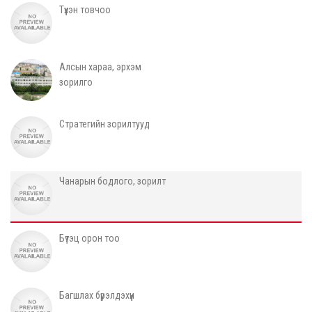
Түүхэн товчоо
Алсын хараа, эрхэм
зорилго
Стратегийн зорилтууд
Чанарын бодлого, зорилт
Бүтэц орон тоо
Багшлах бүрэлдэхүүн