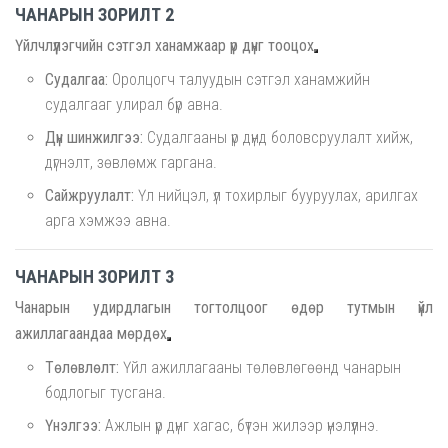
ЧАНАРЫН ЗОРИЛТ 2
Үйлчлүүлэгчийн сэтгэл ханамжаар үр дүнг тооцох
Судалгаа:
Оролцогч талуудын сэтгэл ханамжийн
судалгааг улирал бүр авна.
Дүн шинжилгээ:
Судалгааны үр дүнд боловсруулалт хийж,
дүгнэлт, зөвлөмж гаргана.
Сайжруулалт:
Үл нийцэл, үл тохирлыг бууруулах, арилгах
арга хэмжээ авна.
ЧАНАРЫН ЗОРИЛТ 3
Чанарын удирдлагын тогтолцоог өдөр тутмын үйл
ажиллагаандаа мөрдөх
Төлөвлөлт:
Үйл ажиллагааны төлөвлөгөөнд чанарын
бодлогыг тусгана.
Үнэлгээ:
Ажлын үр дүнг хагас, бүтэн жилээр үнэлүүлнэ.