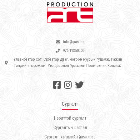
info@pas.mn
976 11350209
Улаанбаатар хот, Сүхбаатар дүүрэг, ногоон нуурын гудамж, Ражив
Гандийн нэрэмжит Үйлдвэрлэл Урлалын Политехник Коллеж
Сургалт
Нээлттэй сургалт
Сургалтын шатлал
Сургалт, хөгжлийн үйлчилгээ