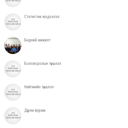
Статистик мэдээлэл
Бидний амжилт
Боловсролын түншлэл
Нийгмийн түншлэл
Дүрэм журам