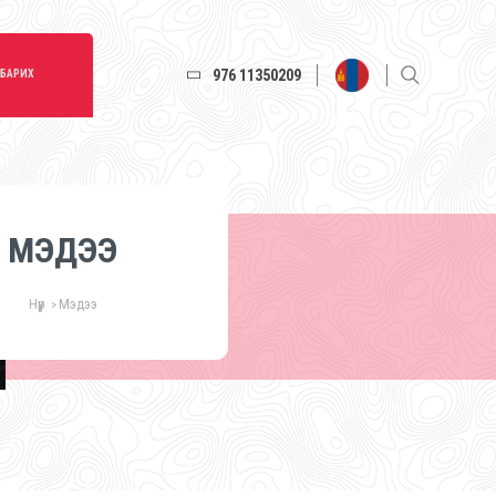
976 11350209
 БАРИХ
МЭДЭЭ
Нүүр
Мэдээ
>