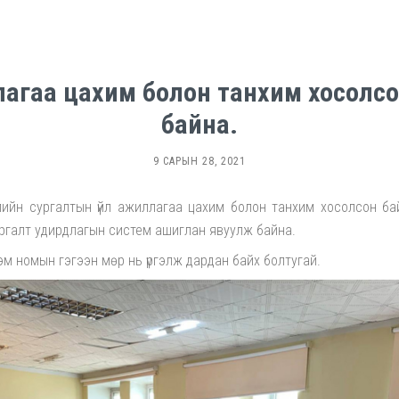
лагаа цахим болон танхим хосолс
байна.
9 САРЫН 28, 2021
ийн сургалтын үйл ажиллагаа цахим болон танхим хосолсон б
ургалт удирдлагын систем ашиглан явуулж байна.
м номын гэгээн мөр нь үргэлж дардан байх болтугай.