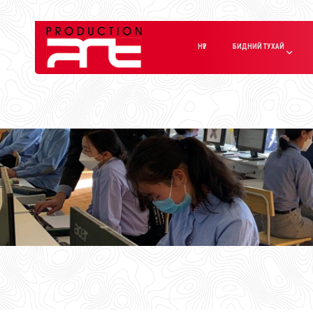
НҮҮР
БИДНИЙ ТУХАЙ