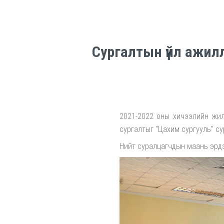
Сургалтын үйл ажил
2021-2022 оны хичээлийн жил
сургалтыг "Цахим сургууль" с
Нийт суралцагчдын маань эрдэ