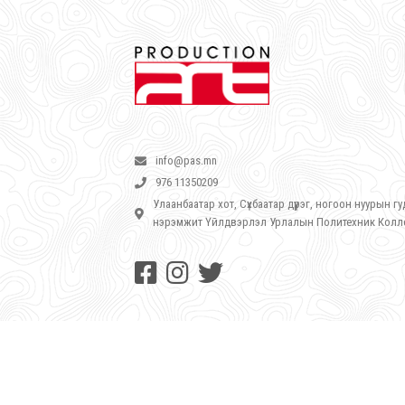
info@pas.mn
976 11350209
Улаанбаатар хот, Сүхбаатар дүүрэг, ногоон нуурын 
нэрэмжит Үйлдвэрлэл Урлалын Политехник Кол