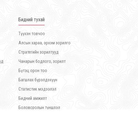
Бидний тухай
Түүхэн товчоо
Алсын хараа, эрхэм зорилго
Стратегийн зорилтууд
үд
Чанарын бодлого, зорилт
Бүтэц орон тоо
Багшлах бүрэлдэхүүн
Статистик мэдээлэл
Бидний амжилт
Боловсролын түншлэл
Нийгмийн түншлэл
Дүрэм журам