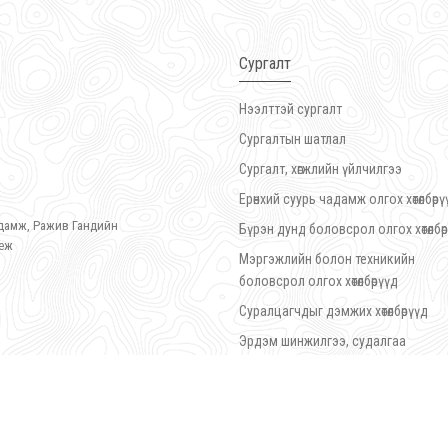
Сургалт
Нээлттэй сургалт
Сургалтын шатлал
Сургалт, хөгжлийн үйлчилгээ
Ерөнхий суурь чадамж олгох хөтөлбөрү
гудамж, Ражив Гандийн
Бүрэн дунд боловсрол олгох хөтөлбөр
леж
Мэргэжлийн болон техникийн
боловсрол олгох хөтөлбөрүүд
Суралцагчдыг дэмжих хөтөлбөрүүд
Эрдэм шинжилгээ, судалгаа
Цахим хөгжлийн төв
Сургалтын орчин
Сэтгэл ханамжийн судалгаа