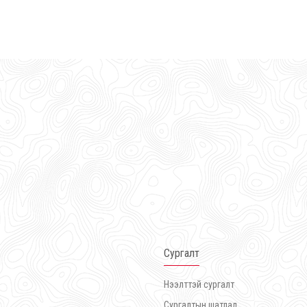
Сургалт
Нээлттэй сургалт
Сургалтын шатлал