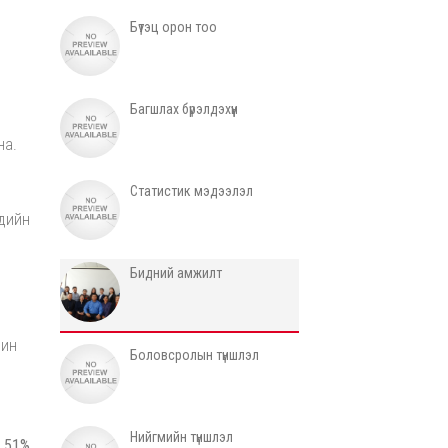
Бүтэц орон тоо
Багшлах бүрэлдэхүүн
на.
Статистик мэдээлэл
чдийн
Бидний амжилт
шин
Боловсролын түншлэл
Нийгмийн түншлэл
н
51%