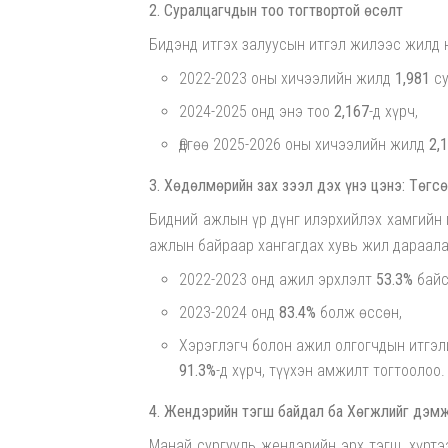
2. Суралцагчдын тоо тогтвортой өсөлт
Бидэнд итгэх залуусын итгэл жилээс жилд 
2022-2023 оны хичээлийн жилд
1,981
су
2024-2025 онд энэ тоо
2,167
-д хүрч,
Өдгөө 2025-2026 оны хичээлийн жилд
2,
3. Хөдөлмөрийн зах зээл дэх үнэ цэнэ: Төгс
Бидний ажлын үр дүнг илэрхийлэх хамгийн 
ажлын байраар хангагдах хувь жил дараала
2022-2023 онд ажил эрхлэлт
53.3%
байс
2023-2024 онд
83.4%
болж өссөн,
Хэрэглэгч болон ажил олгогчдын итгэл
91.3%
-д хүрч, түүхэн амжилт тогтоолоо.
4. Жендэрийн тэгш байдал ба Хөгжлийг дэм
Манай сургууль жендэрийн эрх тэгш, хүрт