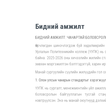
Бидний амжилт
БИДНИЙ АМЖИЛТ: ЧАНАРТАЙ БОЛОВСРОЛООС
Өөрчлөгдөн шинэчлэгдэж буй хөдөлмөрийн 
Урлалын Политехникийн коллеж (ҮУПК) нь 
байна. 2025-2026 оны хичээлийн жилийн ст
зөвхөн мэргэжилтэн бэлтгэдэггүй, харин ир
Манай сургуулийн сүүлийн жилүүдийн гол о
1. Олон улсын чанарын стандартыг хэрэгжүү
ҮУПК нь сургалт, менежментийн үйл ажилл
боловсролын байгууллагын тусгай ст
нэвтрүүлсэн. Энэ нь манай оюутнууд дэлхи