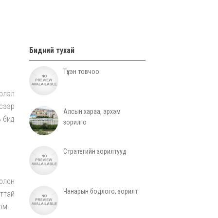
Бидний тухай
Түүхэн товчоо
рлэл
сээр
Алсын хараа, эрхэм
ь бид
зорилго
Стратегийн зорилтууд
олон
Чанарын бодлого, зорилт
ттай
юм.