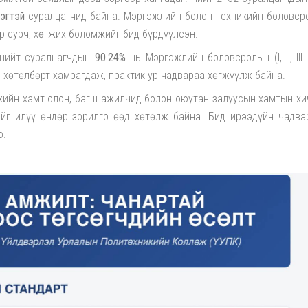
эгтэй
суралцагчид байна. Мэргэжлийн болон техникийн боловср
р сурч, хөгжих боломжийг бид бүрдүүлсэн.
 нийт суралцагчдын
90.24%
нь Мэргэжлийн боловсролын (I, II, III
хөтөлбөрт хамрагдаж, практик ур чадвараа хөгжүүлж байна.
ийн хамт олон, багш ажилчид болон оюутан залуусын хамтын хи
йг илүү өндөр зорилго өөд хөтөлж байна. Бид ирээдүйн чадвар
о.