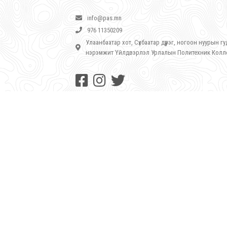
info@pas.mn
976 11350209
Улаанбаатар хот, Сүхбаатар дүүрэг, ногоон нуурын 
нэрэмжит Үйлдвэрлэл Урлалын Политехник Кол
©
Ражив Гандийн нэрэмжит Үйлдвэрлэл Урлалын По