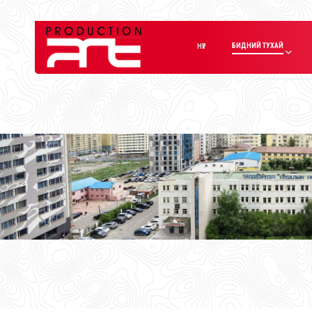
БИДНИЙ ТУХАЙ
НҮҮР