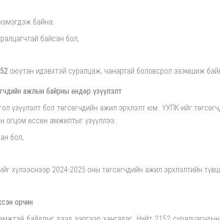
нэмэгдэж байна.
ралцагчтай байсан бол,
152
оюутан идэвхтэй суралцаж, чанартай боловсрол эзэмшиж бай
өгчдийн ажлын байрны өндөр үзүүлэлт
гол үзүүлэлт бол төгсөгчдийн ажил эрхлэлт юм. ҮУПК-ийг төгсөг
н огцом өссөн амжилтыг үзүүллээ:
ан бол,
ийг хүлээснээр 2024-2025 оны төгсөгчдийн ажил эрхлэлтийн түв
жсэн орчин
ээмжтэй байдлыг дээд зэргээр хангадаг. Нийт 2152 суралцагчды