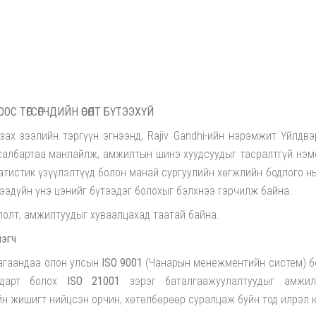
 ТӨГСӨГЧДИЙН ӨСӨЛТ БҮТЭЭХҮЙ
зах зээлийн тэргүүн эгнээнд, Rajiv Gandhi-ийн нэрэмжит Үйлдвэ
салбартаа манлайлж, амжилтын шинэ хуудсуудыг тасралтгүй нэм
атистик үзүүлэлтүүд болон манай сургуулийн хөгжлийн бодлого н
ээдүйн үнэ цэнийг бүтээдэг болохыг бэлхнээ гэрчилж байна.
лолт, амжилтуудыг хуваалцахад таатай байна.
лэгч
агаандаа олон улсын
ISO 9001
(Чанарын менежментийн систем) б
андарт болох
ISO 21001
зэрэг баталгаажуулалтуудыг амжил
йн жишигт нийцсэн орчин, хөтөлбөрөөр суралцаж буйн тод илрэл 