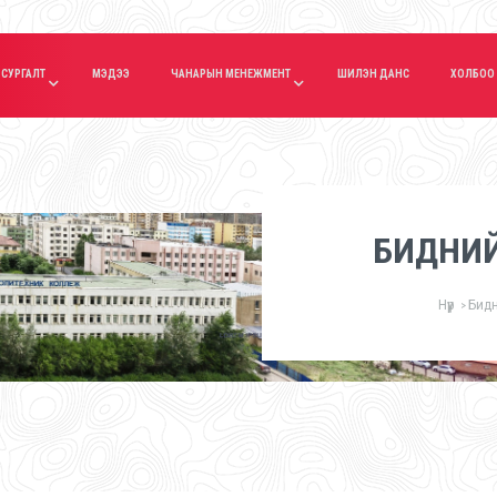
СУРГАЛТ
МЭДЭЭ
ЧАНАРЫН МЕНЕЖМЕНТ
ШИЛЭН ДАНС
ХОЛБОО
БИДНИЙ
Нүүр
Бидн
>