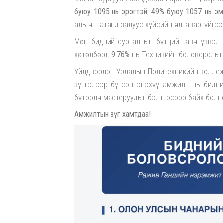
буюу 1095 нь эрэгтэй
,
49% буюу 1057 нь эм
аль ч шатанд залуус хүйсийн ялгаваргүйгээ
Мөн бидний сургалтын бүтцийг авч үзвэл
хөтөлбөрт,
9.76%
нь Техникийн боловсролын 
Үйлдвэрлэл Урлалын Политехникийн коллеж
зүтгэлээр бүтсэн энэхүү амжилт нь бидни
бүтээлч мастеруудыг бэлтгэсээр байх болн
Амжилтын зүг хамтдаа!