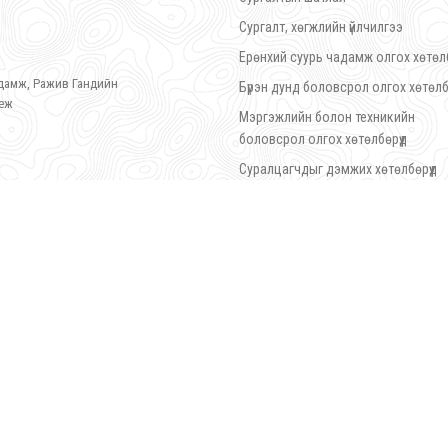
Сургалт, хөгжлийн үйлчилгээ
Ерөнхий суурь чадамж олгох хөтөлб
гудамж, Ражив Гандийн
Бүрэн дунд боловсрол олгох хөтөл
леж
Мэргэжлийн болон техникийн
боловсрол олгох хөтөлбөрүүд
Суралцагчдыг дэмжих хөтөлбөрүүд
Эрдэм шинжилгээ, судалгаа
Цахим хөгжлийн төв
Сургалтын орчин
Сэтгэл ханамжийн судалгаа
литехник Коллеж