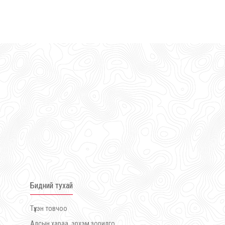
Бидний тухай
Түүхэн товчоо
Алсын хараа, эрхэм зорилго