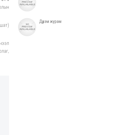
олын
Дүрэм журам
 шат)
чээл
лаг,