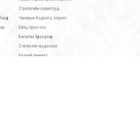
Стратегийн зорилтууд
өрүүд
Чанарын бодлого, зорилт
бөр
Бүтэц орон тоо
Багшлах бүрэлдэхүүн
Статистик мэдээлэл
Бидний амжилт
Боловсролын түншлэл
Нийгмийн түншлэл
Дүрэм журам