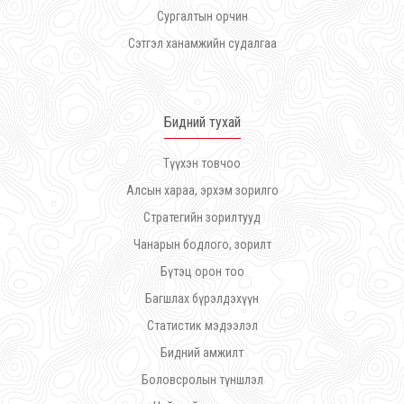
Сургалтын орчин
Сэтгэл ханамжийн судалгаа
Бидний тухай
Түүхэн товчоо
Алсын хараа, эрхэм зорилго
Стратегийн зорилтууд
Чанарын бодлого, зорилт
Бүтэц орон тоо
Багшлах бүрэлдэхүүн
Статистик мэдээлэл
Бидний амжилт
Боловсролын түншлэл