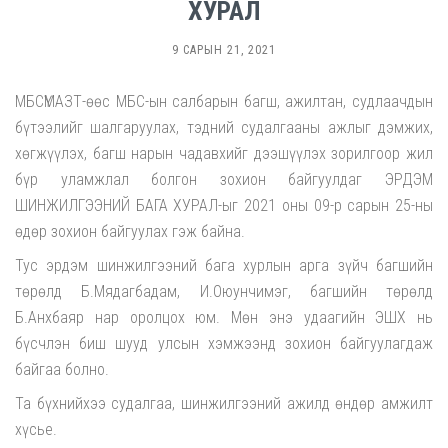
ХУРАЛ
9 САРЫН 21, 2021
МБСҮМАЗТ-өөс МБС-ын салбарын багш, ажилтан, судлаачдын
бүтээлийг шалгаруулах, тэдний судалгааны ажлыг дэмжих,
хөгжүүлэх, багш нарын чадавхийг дээшүүлэх зорилгоор жил
бүр уламжлал болгон зохион байгуулдаг ЭРДЭМ
ШИНЖИЛГЭЭНИЙ БАГА ХУРАЛ-ыг 2021 оны 09-р сарын 25-ны
өдөр зохион байгуулах гэж байна.
Тус эрдэм шинжилгээний бага хурлын арга зүйч багшийн
төрөлд Б.Мядагбадам, И.Оюунчимэг, багшийн төрөлд
Б.Анхбаяр нар оролцох юм. Мөн энэ удаагийн ЭШХ нь
бүсчлэн биш шууд улсын хэмжээнд зохион байгуулагдаж
байгаа болно.
Та бүхнийхээ судалгаа, шинжилгээний ажилд өндөр амжилт
хүсье.