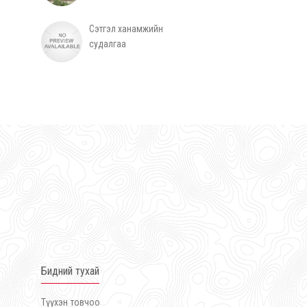
Сэтгэл ханамжийн
судалгаа
Бидний тухай
Түүхэн товчоо