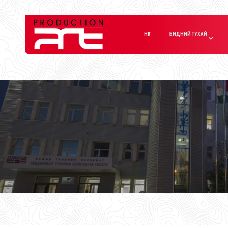
НҮҮР
БИДНИЙ ТУХАЙ