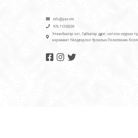
info@pas.mn
976 11350209
Улаанбаатар хот, Сүхбаатар дүүрэг, ногоон нуурын 
нэрэмжит Үйлдвэрлэл Урлалын Политехник Кол