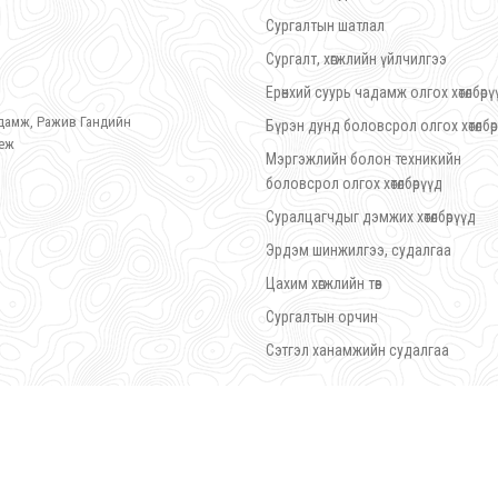
Сургалтын шатлал
Сургалт, хөгжлийн үйлчилгээ
Ерөнхий суурь чадамж олгох хөтөлбөрү
гудамж, Ражив Гандийн
Бүрэн дунд боловсрол олгох хөтөлбөр
леж
Мэргэжлийн болон техникийн
боловсрол олгох хөтөлбөрүүд
Суралцагчдыг дэмжих хөтөлбөрүүд
Эрдэм шинжилгээ, судалгаа
Цахим хөгжлийн төв
Сургалтын орчин
Сэтгэл ханамжийн судалгаа