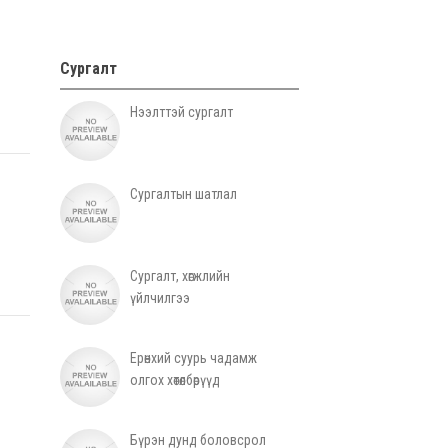
Сургалт
Нээлттэй сургалт
Сургалтын шатлал
Сургалт, хөгжлийн
үйлчилгээ
Ерөнхий суурь чадамж
олгох хөтөлбөрүүд
Бүрэн дунд боловсрол