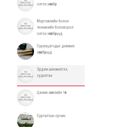
олгох хөтөлбөр
Мэргэжлийн болон
техникийн боловсрол
олгох хөтөлбөрүүд
Суралцагчдыг дэмжих
хөтөлбөрүүд
Эрдэм шинжилгээ,
судалгаа
Цахим хөгжлийн төв
Сургалтын орчин