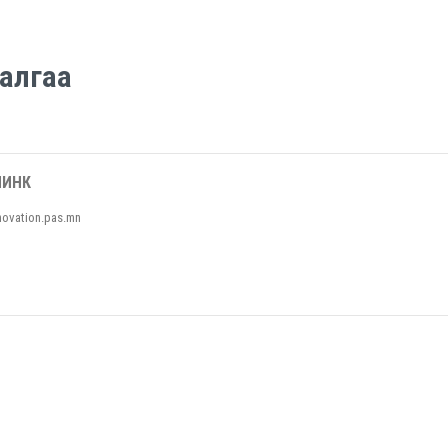
алгаа
ЛИНК
novation.pas.mn