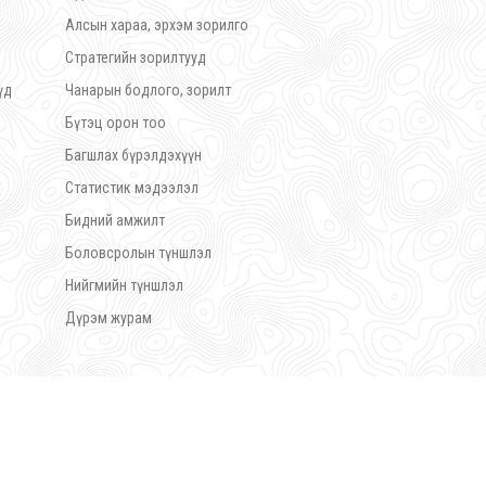
Алсын хараа, эрхэм зорилго
Стратегийн зорилтууд
үд
Чанарын бодлого, зорилт
Бүтэц орон тоо
Багшлах бүрэлдэхүүн
Статистик мэдээлэл
Бидний амжилт
Боловсролын түншлэл
Нийгмийн түншлэл
Дүрэм журам