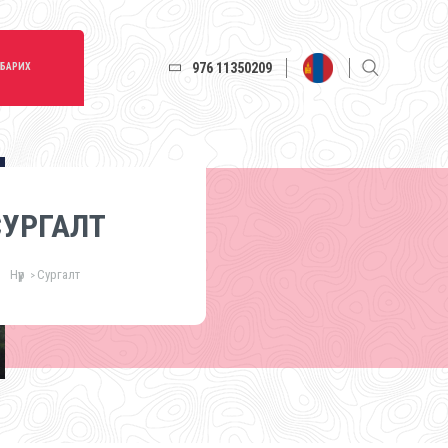
976 11350209
 БАРИХ
СУРГАЛТ
Нүүр
Сургалт
>