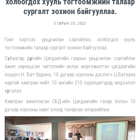
холбогдох хууль тогтоомжийн талаар
сургалт зохион байгууллаа.
3 САРЫН 23, 2022
Гэмт хэргээс урьдчилан сэргийлэх, холбогдох хууль
тогтоомжийн талаар сургалт зохион байгууллаа.
Сүхбаатар дүүргийн Цагдаагийн газрын урьдчилан сэргийлэх
ажил хариуцсан чиглэлийн ахлах мэргэжилтэн цагдаагийн
хошууч Н. Бат-Эрдэнэ, 10 дугаар хорооны дэслэгч Ц.Батзаяа
нартай хамтран нийт 10 ангийн 210 суралцагчдад мэдээлэл
хүргэлээ.
Хамтран ажилласан СБД-ийн Цагдаагийн газар болон 10
дугаар хорооны хамт олонд талархал илэрхийлье