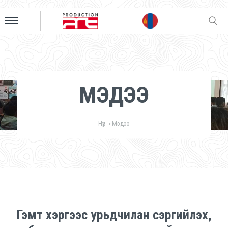
МЭДЭЭ
Нүүр
Мэдээ
>
Гэмт хэргээс урьдчилан сэргийлэх,