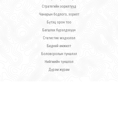
Стратегийн зорилтууд
Чанарын бодлого, зорилт
Бүтэц орон тоо
Багшлах бүрэлдэхүүн
Статистик мэдээлэл
Бидний амжилт
Боловсролын түншлэл
Нийгмийн түншлэл
Дүрэм журам
©
Ражив Гандийн нэрэмжит Үйлдвэрлэл Урлалын Политехник Коллеж