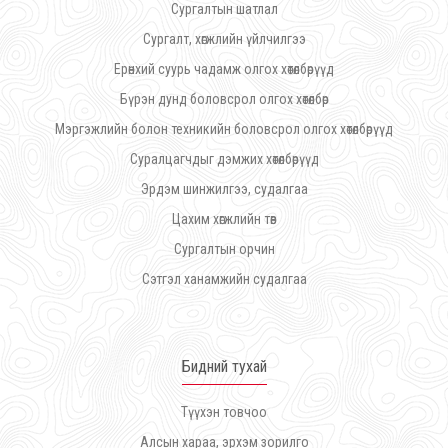
Сургалтын шатлал
Сургалт, хөгжлийн үйлчилгээ
Ерөнхий суурь чадамж олгох хөтөлбөрүүд
Бүрэн дунд боловсрол олгох хөтөлбөр
Мэргэжлийн болон техникийн боловсрол олгох хөтөлбөрүүд
Суралцагчдыг дэмжих хөтөлбөрүүд
Эрдэм шинжилгээ, судалгаа
Цахим хөгжлийн төв
Сургалтын орчин
Сэтгэл ханамжийн судалгаа
Бидний тухай
Түүхэн товчоо
Алсын хараа, эрхэм зорилго