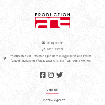
info@pas.mn
976 11350209
Улаанбаатар хот, Сүхбаатар дүүрэг, ногоон нуурын гудамж, Ражив
Гандийн нэрэмжит Үйлдвэрлэл Урлалын Политехник Коллеж
Сургалт
Нээлттэй сургалт