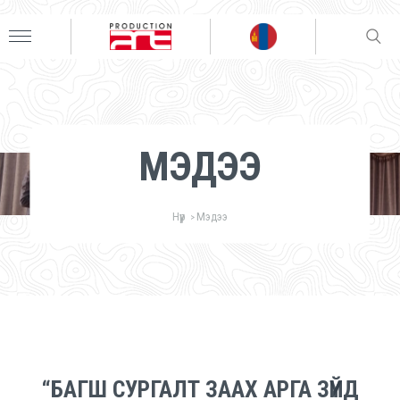
МЭДЭЭ
Нүүр
Мэдээ
>
“БАГШ СУРГАЛТ ЗААХ АРГА ЗҮЙД