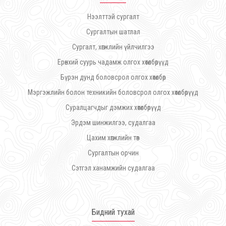
Нээлттэй сургалт
Сургалтын шатлал
Сургалт, хөгжлийн үйлчилгээ
Ерөнхий суурь чадамж олгох хөтөлбөрүүд
Бүрэн дунд боловсрол олгох хөтөлбөр
Мэргэжлийн болон техникийн боловсрол олгох хөтөлбөрүүд
Суралцагчдыг дэмжих хөтөлбөрүүд
Эрдэм шинжилгээ, судалгаа
Цахим хөгжлийн төв
Сургалтын орчин
Сэтгэл ханамжийн судалгаа
Бидний тухай