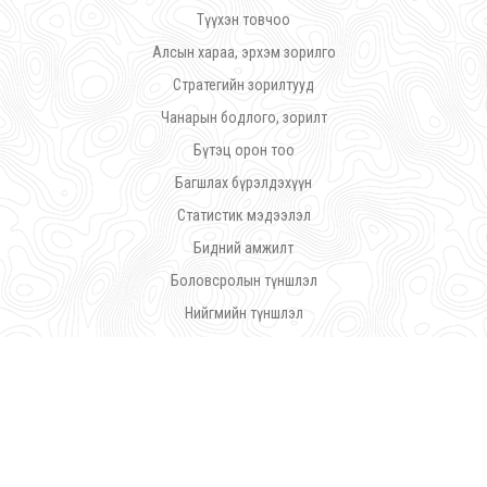
Түүхэн товчоо
Алсын хараа, эрхэм зорилго
Стратегийн зорилтууд
Чанарын бодлого, зорилт
Бүтэц орон тоо
Багшлах бүрэлдэхүүн
Статистик мэдээлэл
Бидний амжилт
Боловсролын түншлэл
Нийгмийн түншлэл
Дүрэм журам