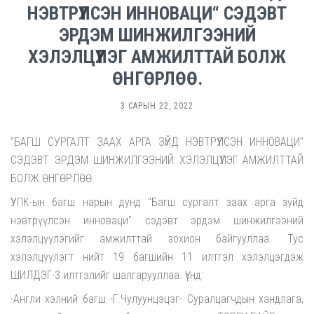
НЭВТРҮҮЛСЭН ИННОВАЦИ“ СЭДЭВТ
ЭРДЭМ ШИНЖИЛГЭЭНИЙ
ХЭЛЭЛЦҮҮЛЭГ АМЖИЛТТАЙ БОЛЖ
ӨНГӨРЛӨӨ.
3 САРЫН 22, 2022
"БАГШ СУРГАЛТ ЗААХ АРГА ЗҮЙД НЭВТРҮҮЛСЭН ИННОВАЦИ"
СЭДЭВТ ЭРДЭМ ШИНЖИЛГЭЭНИЙ ХЭЛЭЛЦҮҮЛЭГ АМЖИЛТТАЙ
БОЛЖ ӨНГӨРЛӨӨ.
ҮУПК-ын багш нарын дунд "Багш сургалт заах арга зүйд
нэвтрүүлсэн инноваци" сэдэвт эрдэм шинжилгээний
хэлэлцүүлэгийг амжилттай зохион байгууллаа. Тус
хэлэлцүүлэгт нийт 19 багшийн 11 илтгэл хэлэлцэгдэж
ШИЛДЭГ-3 илтгэлийг шалгарууллаа. Үүнд:
-Англи хэлний багш -Г.Чулуунцэцэг- Суралцагчдын хандлага,