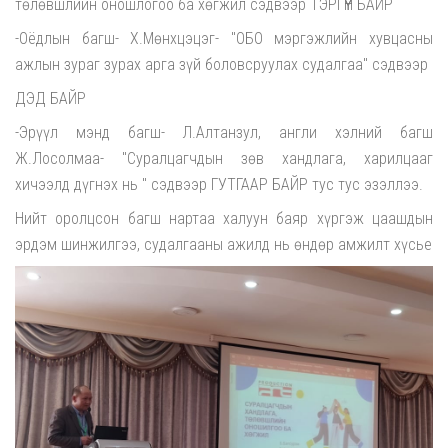
төлөвшлийн оношлогоо ба хөгжил сэдвээр ТЭРГҮҮН БАЙР
-Оёдлын багш- Х.Мөнхцэцэг- "ОБО мэргэжлийн хувцасны
ажлын зураг зурах арга зүй боловсруулах судалгаа" сэдвээр
ДЭД БАЙР
-Эрүүл мэнд багш- Л.Алтанзул, англи хэлний багш
Ж.Лосолмаа- "Суралцагчдын зөв хандлага, харилцааг
хичээлд дүгнэх нь " сэдвээр ГУТГААР БАЙР тус тус эзэллээ.
Нийт оролцсон багш нартаа халуун баяр хүргэж цаашдын
эрдэм шинжилгээ, судалгааны ажилд нь өндөр амжилт хүсье