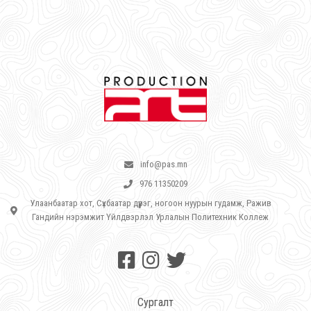
info@pas.mn
976 11350209
Улаанбаатар хот, Сүхбаатар дүүрэг, ногоон нуурын гудамж, Ражив
Гандийн нэрэмжит Үйлдвэрлэл Урлалын Политехник Коллеж
Сургалт