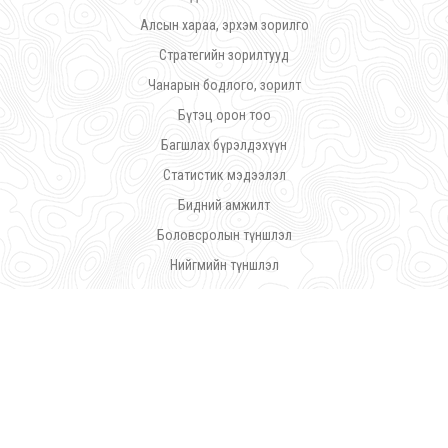
Алсын хараа, эрхэм зорилго
Стратегийн зорилтууд
Чанарын бодлого, зорилт
Бүтэц орон тоо
Багшлах бүрэлдэхүүн
Статистик мэдээлэл
Бидний амжилт
Боловсролын түншлэл
Нийгмийн түншлэл
Дүрэм журам
©
Ражив Гандийн нэрэмжит Үйлдвэрлэл Урлалын Политехник Коллеж