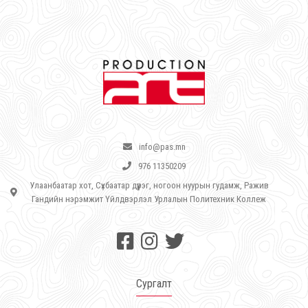
info@pas.mn
976 11350209
Улаанбаатар хот, Сүхбаатар дүүрэг, ногоон нуурын гудамж, Ражив
Гандийн нэрэмжит Үйлдвэрлэл Урлалын Политехник Коллеж
Сургалт