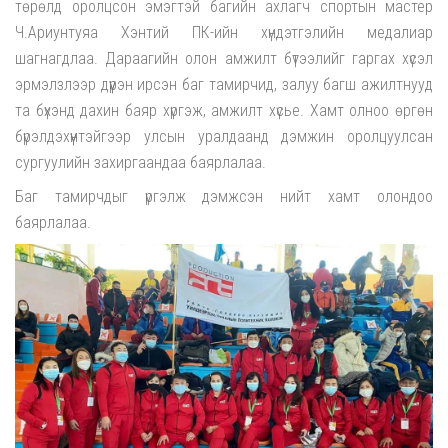
төрөлд оролцсон эмэгтэй багийн ахлагч спортын мастер
Ч.Ариунтуяа Хэнтий ПК-ийн хүндэтгэлийн медалиар
шагнагдлаа. Дараагийн олон амжилт бүтээлийг гаргах хүсэл
эрмэлзлээр дүүрэн ирсэн баг тамирчид, залуу багш ажилтнууд
та бүхэнд дахин баяр хүргэж, амжилт хүсье. Хамт олноо өргөн
бүрэлдэхүүнтэйгээр улсын уралдаанд дэмжин оролцуулсан
сургуулийн захиргаандаа баярлалаа.
Баг тамирчдыг үргэлж дэмжсэн нийт хамт олондоо
баярлалаа.