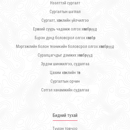
Нээлттэй сургалт
Сургалтын шатлал
Сургалт, хөгжлийн үйлчилгээ
Ерөнхий суурь чадамж олгох хөтөлбөрүүд
Бүрэн дунд боловсрол олгох хөтөлбөр
Мэргэжлийн болон техникийн боловсрол олгох хөтөлбөрүүд
Суралцагчдыг дэмжих хөтөлбөрүүд
Эрдэм шинжилгээ, судалгаа
Цахим хөгжлийн төв
Сургалтын орчин
Сэтгэл ханамжийн судалгаа
Бидний тухай
Түүхэн товчоо