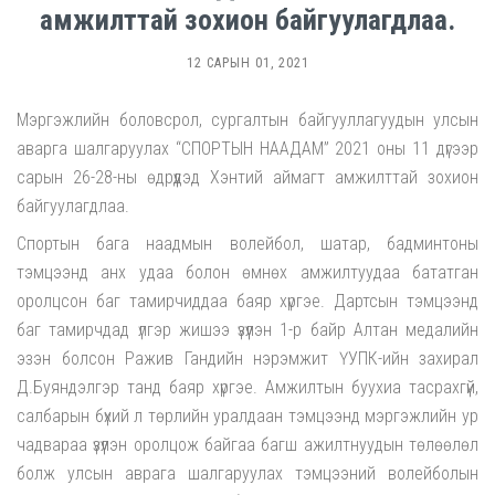
амжилттай зохион байгуулагдлаа.
12 САРЫН 01, 2021
Мэргэжлийн боловсрол, сургалтын байгууллагуудын улсын
аварга шалгаруулах “СПОРТЫН НААДАМ” 2021 оны 11 дүгээр
сарын 26-28-ны өдрүүдэд Хэнтий аймагт амжилттай зохион
байгуулагдлаа.
Спортын бага наадмын волейбол, шатар, бадминтоны
тэмцээнд анх удаа болон өмнөх амжилтуудаа бататган
оролцсон баг тамирчиддаа баяр хүргэе. Дартсын тэмцээнд
баг тамирчдад үлгэр жишээ үзүүлэн 1-р байр Алтан медалийн
эзэн болсон Ражив Гандийн нэрэмжит ҮУПК-ийн захирал
Д.Буяндэлгэр танд баяр хүргэе. Амжилтын буухиа тасрахгүй,
салбарын бүхий л төрлийн уралдаан тэмцээнд мэргэжлийн ур
чадвараа үзүүлэн оролцож байгаа багш ажилтнуудын төлөөлөл
болж улсын аврага шалгаруулах тэмцээний волейболын