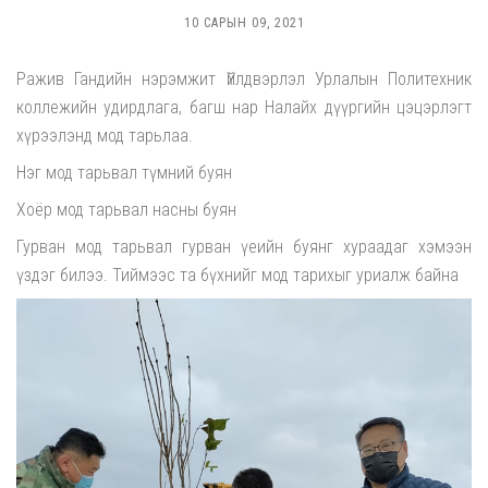
10 САРЫН 09, 2021
Ражив Гандийн нэрэмжит Үйлдвэрлэл Урлалын Политехник
коллежийн удирдлага, багш нар Налайх дүүргийн цэцэрлэгт
хүрээлэнд мод тарьлаа.
Нэг мод тарьвал түмний буян
Хоёр мод тарьвал насны буян
Гурван мод тарьвал гурван үеийн буянг хураадаг хэмээн
үздэг билээ. Тиймээс та бүхнийг мод тарихыг уриалж байна