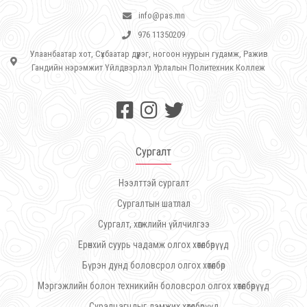
info@pas.mn
976 11350209
Улаанбаатар хот, Сүхбаатар дүүрэг, ногоон нуурын гудамж, Ражив
Гандийн нэрэмжит Үйлдвэрлэл Урлалын Политехник Коллеж
Сургалт
Нээлттэй сургалт
Сургалтын шатлал
Сургалт, хөгжлийн үйлчилгээ
Ерөнхий суурь чадамж олгох хөтөлбөрүүд
Бүрэн дунд боловсрол олгох хөтөлбөр
Мэргэжлийн болон техникийн боловсрол олгох хөтөлбөрүүд
Суралцагчдыг дэмжих хөтөлбөрүүд