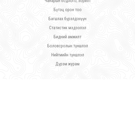
Чанарын бодлого, зорилт
Бүтэц орон тоо
Багшлах бүрэлдэхүүн
Статистик мэдээлэл
Бидний амжилт
Боловсролын түншлэл
Нийгмийн түншлэл
Дүрэм журам
©
Ражив Гандийн нэрэмжит Үйлдвэрлэл Урлалын Политехник Коллеж