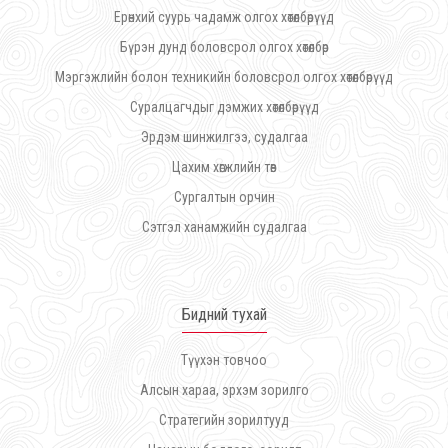
Ерөнхий суурь чадамж олгох хөтөлбөрүүд
Бүрэн дунд боловсрол олгох хөтөлбөр
Мэргэжлийн болон техникийн боловсрол олгох хөтөлбөрүүд
Суралцагчдыг дэмжих хөтөлбөрүүд
Эрдэм шинжилгээ, судалгаа
Цахим хөгжлийн төв
Сургалтын орчин
Сэтгэл ханамжийн судалгаа
Бидний тухай
Түүхэн товчоо
Алсын хараа, эрхэм зорилго
Стратегийн зорилтууд