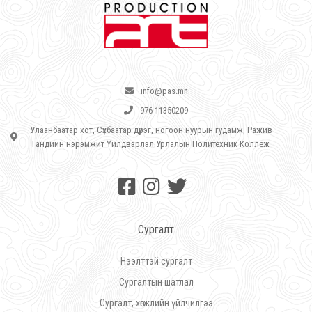
info@pas.mn
976 11350209
Улаанбаатар хот, Сүхбаатар дүүрэг, ногоон нуурын гудамж, Ражив
Гандийн нэрэмжит Үйлдвэрлэл Урлалын Политехник Коллеж
Сургалт
Нээлттэй сургалт
Сургалтын шатлал
Сургалт, хөгжлийн үйлчилгээ