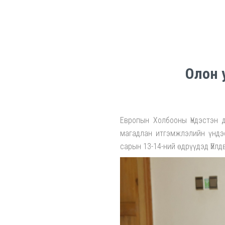
Олон 
Европын Холбооны Үндэстэн 
магадлан итгэмжлэлийн үндэ
сарын 13-14-ний өдрүүдэд Үйл