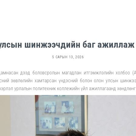
улсын шинжээчдийн баг ажиллаж
5 САРЫН 13, 2026
дамнасан дээд боловсролын магадлан итгэмжлэлийн холбоо (
сний зөвлөлийн хамтарсан үндэсний болон олон улсын шинжээ
двэрлэл урлалын политехник коллежийн үйл ажиллагаанд хөндлөнг