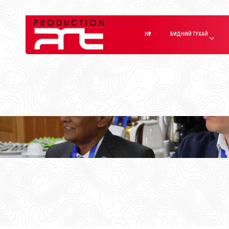
НҮҮР
БИДНИЙ ТУХАЙ