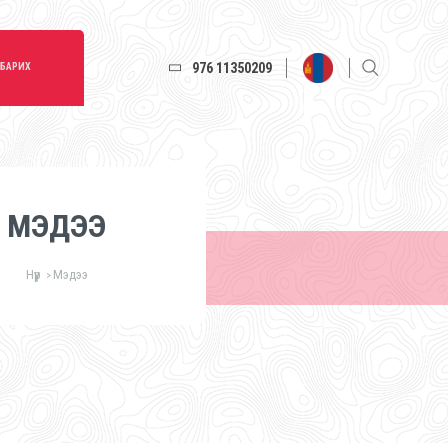
976 11350209
 БАРИХ
МЭДЭЭ
Нүүр
Мэдээ
>