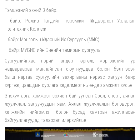
Тэмцээний эхний 3 байр:
I байр: Ражив Гандийн нэрэмжит Үйлдвэрлэл Урлалын
Политехник Коллеж
II байр: Монголын Үндэсний Их Сургууль (МҮИС)
III байр: МУБИС-ийн Биеийн тамирын сургууль
Сургуулийнхаа нэрийг өндөрт өргөж, мэргэжлийн ур
чадвараараа манлайлсан оюутнууддаа болон бэлтгэсэн
багш нартаа сургуулийн захиргааны нэрээс халуун баяр
хүргэж, цаашдын сурлага хөдөлмөрт нь өндөр амжилт хүсье
Энэхүү арга хэмжээг зохион байгуулсан Соёл, спорт, аялал
жуулчлал, залуучуудын яам, Аялал жуулчлалын боловсрол,
хөгжлийн нийгэмлэг болон бусад хамтран ажилласан
байгууллагуудад талархал илэрхийлье