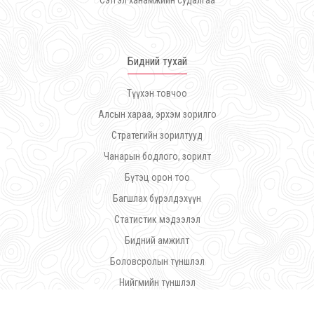
Сэтгэл ханамжийн судалгаа
Бидний тухай
Түүхэн товчоо
Алсын хараа, эрхэм зорилго
Стратегийн зорилтууд
Чанарын бодлого, зорилт
Бүтэц орон тоо
Багшлах бүрэлдэхүүн
Статистик мэдээлэл
Бидний амжилт
Боловсролын түншлэл
Нийгмийн түншлэл
Дүрэм журам