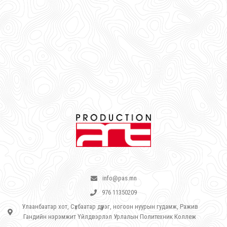
info@pas.mn
976 11350209
Улаанбаатар хот, Сүхбаатар дүүрэг, ногоон нуурын гудамж, Ражив
Гандийн нэрэмжит Үйлдвэрлэл Урлалын Политехник Коллеж