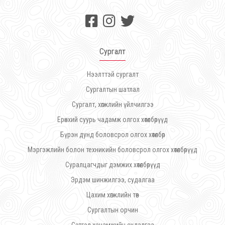
Сургалт
Нээлттэй сургалт
Сургалтын шатлал
Сургалт, хөгжлийн үйлчилгээ
Ерөнхий суурь чадамж олгох хөтөлбөрүүд
Бүрэн дунд боловсрол олгох хөтөлбөр
Мэргэжлийн болон техникийн боловсрол олгох хөтөлбөрүүд
Суралцагчдыг дэмжих хөтөлбөрүүд
Эрдэм шинжилгээ, судалгаа
Цахим хөгжлийн төв
Сургалтын орчин