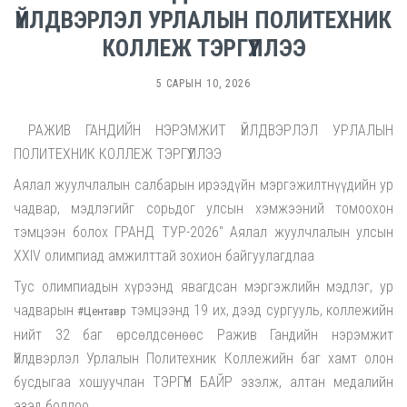
ҮЙЛДВЭРЛЭЛ УРЛАЛЫН ПОЛИТЕХНИК
КОЛЛЕЖ ТЭРГҮҮЛЛЭЭ
5 САРЫН 10, 2026
РАЖИВ ГАНДИЙН НЭРЭМЖИТ ҮЙЛДВЭРЛЭЛ УРЛАЛЫН
ПОЛИТЕХНИК КОЛЛЕЖ ТЭРГҮҮЛЛЭЭ
Аялал жуулчлалын салбарын ирээдүйн мэргэжилтнүүдийн ур
чадвар, мэдлэгийг сорьдог улсын хэмжээний томоохон
тэмцээн болох ГРАНД ТУР-2026" Аялал жуулчлалын улсын
XXIV олимпиад амжилттай зохион байгуулагдлаа
Тус олимпиадын хүрээнд явагдсан мэргэжлийн мэдлэг, ур
чадварын
тэмцээнд 19 их, дээд сургууль, коллежийн
#Центавр
нийт 32 баг өрсөлдсөнөөс Ражив Гандийн нэрэмжит
Үйлдвэрлэл Урлалын Политехник Коллежийн баг хамт олон
бусдыгаа хошуучлан ТЭРГҮҮН БАЙР эзэлж, алтан медалийн
эзэд боллоо