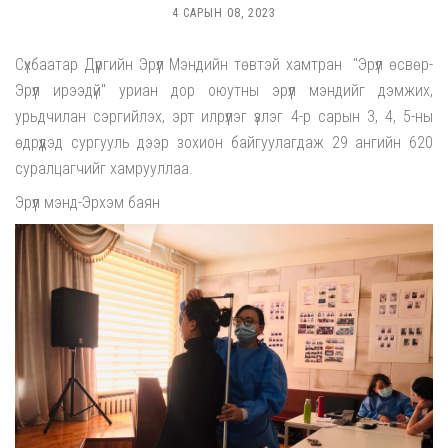
4 САРЫН 08, 2023
Сүхбаатар Дүүргийн Эрүүл Мэндийн төвтэй хамтран "Эрүүл өсвөр-
Эрүүл ирээдүй" уриан дор оюутны эрүүл мэндийг дэмжих,
урьдчилан сэргийлэх, эрт илрүүлэг үзлэг 4-р сарын 3, 4, 5-ны
өдрүүдэд сургууль дээр зохион байгуулагдаж 29 ангийн 620
суралцагчийг хамрууллаа.
Эрүүл мэнд-Эрхэм баян