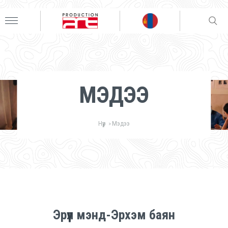
МЭДЭЭ
Нүүр
Мэдээ
>
Эрүүл мэнд-Эрхэм баян