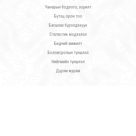
Чанарын бодлого, зорилт
Бүтэц орон тоо
Багшлах бүрэлдэхүүн
Статистик мэдээлэл
Бидний амжилт
Боловсролын түншлэл
Нийгмийн түншлэл
Дүрэм журам
©
Ражив Гандийн нэрэмжит Үйлдвэрлэл Урлалын Политехник Коллеж