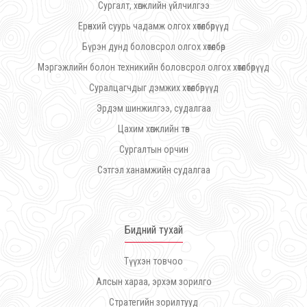
Сургалт, хөгжлийн үйлчилгээ
Ерөнхий суурь чадамж олгох хөтөлбөрүүд
Бүрэн дунд боловсрол олгох хөтөлбөр
Мэргэжлийн болон техникийн боловсрол олгох хөтөлбөрүүд
Суралцагчдыг дэмжих хөтөлбөрүүд
Эрдэм шинжилгээ, судалгаа
Цахим хөгжлийн төв
Сургалтын орчин
Сэтгэл ханамжийн судалгаа
Бидний тухай
Түүхэн товчоо
Алсын хараа, эрхэм зорилго
Стратегийн зорилтууд