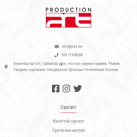
info@pas.mn
976 11350209
Улаанбаатар хот, Сүхбаатар дүүрэг, ногоон нуурын гудамж, Ражив
Гандийн нэрэмжит Үйлдвэрлэл Урлалын Политехник Коллеж
Сургалт
Нээлттэй сургалт
Сургалтын шатлал