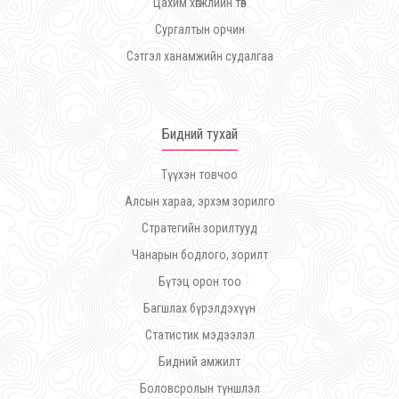
Цахим хөгжлийн төв
Сургалтын орчин
Сэтгэл ханамжийн судалгаа
Бидний тухай
Түүхэн товчоо
Алсын хараа, эрхэм зорилго
Стратегийн зорилтууд
Чанарын бодлого, зорилт
Бүтэц орон тоо
Багшлах бүрэлдэхүүн
Статистик мэдээлэл
Бидний амжилт
Боловсролын түншлэл