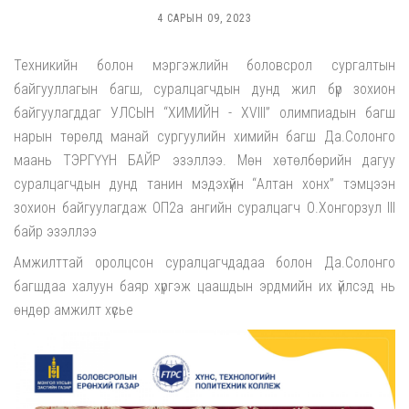
4 САРЫН 09, 2023
Техникийн болон мэргэжлийн боловсрол сургалтын
байгууллагын багш, суралцагчдын дунд жил бүр зохион
байгуулагддаг УЛСЫН “ХИМИЙН - XVIII” олимпиадын багш
нарын төрөлд манай сургуулийн химийн багш Да.Солонго
маань ТЭРГҮҮН БАЙР эзэллээ. Мөн хөтөлбөрийн дагуу
суралцагчдын дунд танин мэдэхүйн “Алтан хонх” тэмцээн
зохион байгуулагдаж ОП2а ангийн суралцагч О.Хонгорзул III
байр эзэллээ
Амжилттай оролцсон суралцагчдадаа болон Да.Солонго
багшдаа халуун баяр хүргэж цаашдын эрдмийн их үйлсэд нь
өндөр амжилт хүсье