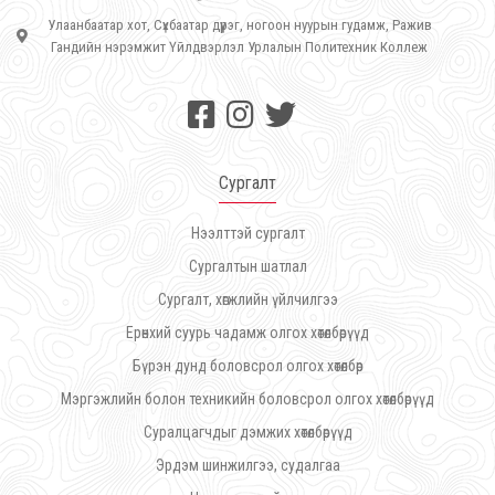
Улаанбаатар хот, Сүхбаатар дүүрэг, ногоон нуурын гудамж, Ражив
Гандийн нэрэмжит Үйлдвэрлэл Урлалын Политехник Коллеж
Сургалт
Нээлттэй сургалт
Сургалтын шатлал
Сургалт, хөгжлийн үйлчилгээ
Ерөнхий суурь чадамж олгох хөтөлбөрүүд
Бүрэн дунд боловсрол олгох хөтөлбөр
Мэргэжлийн болон техникийн боловсрол олгох хөтөлбөрүүд
Суралцагчдыг дэмжих хөтөлбөрүүд
Эрдэм шинжилгээ, судалгаа