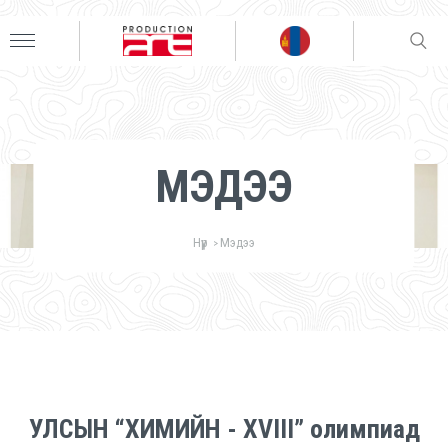
МЭДЭЭ
Нүүр
Мэдээ
>
УЛСЫН “ХИМИЙН - XVIII” олимпиад