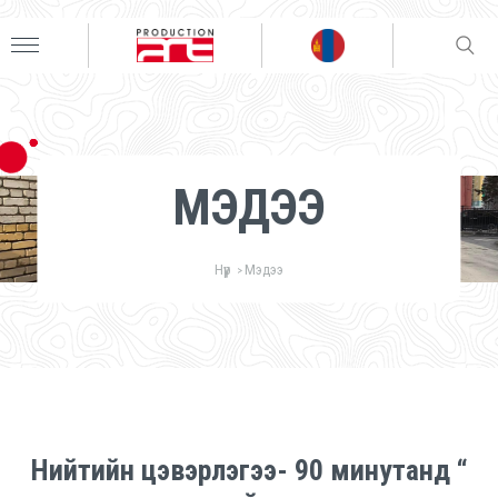
МЭДЭЭ
Нүүр
Мэдээ
>
Нийтийн цэвэрлэгээ- 90 минутанд “