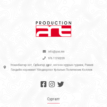
info@pas.mn
976 11350209
Улаанбаатар хот, Сүхбаатар дүүрэг, ногоон нуурын гудамж, Ражив
Гандийн нэрэмжит Үйлдвэрлэл Урлалын Политехник Коллеж
Сургалт