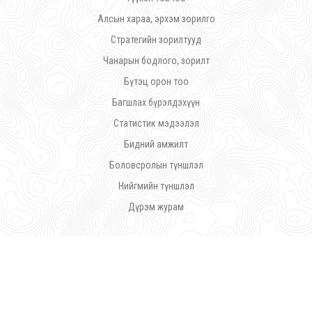
Алсын хараа, эрхэм зорилго
Стратегийн зорилтууд
Чанарын бодлого, зорилт
Бүтэц орон тоо
Багшлах бүрэлдэхүүн
Статистик мэдээлэл
Бидний амжилт
Боловсролын түншлэл
Нийгмийн түншлэл
Дүрэм журам
©
Ражив Гандийн нэрэмжит Үйлдвэрлэл Урлалын Политехник Коллеж