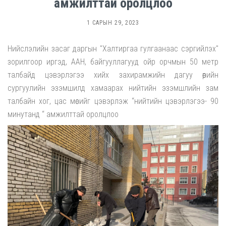
амжилттай оролцлоо
1 САРЫН 29, 2023
Нийслэлийн засаг даргын "Халтиргаа гулгаанаас сэргийлэх"
зорилгоор иргэд, ААН, байгууллагууд ойр орчмын 50 метр
талбайд цэвэрлэгээ хийх захирамжийн дагуу өөрийн
сургуулийн эзэмшилд хамаарах нийтийн эзэмшлийн зам
талбайн хог, цас мөсийг цэвэрлэж “нийтийн цэвэрлэгээ- 90
минутанд “ амжилттай оролцлоо