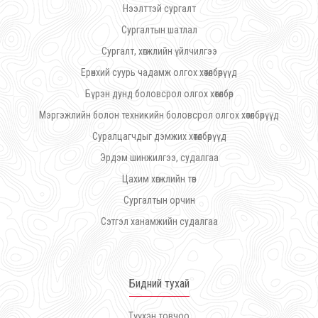
Нээлттэй сургалт
Сургалтын шатлал
Сургалт, хөгжлийн үйлчилгээ
Ерөнхий суурь чадамж олгох хөтөлбөрүүд
Бүрэн дунд боловсрол олгох хөтөлбөр
Мэргэжлийн болон техникийн боловсрол олгох хөтөлбөрүүд
Суралцагчдыг дэмжих хөтөлбөрүүд
Эрдэм шинжилгээ, судалгаа
Цахим хөгжлийн төв
Сургалтын орчин
Сэтгэл ханамжийн судалгаа
Бидний тухай
Түүхэн товчоо