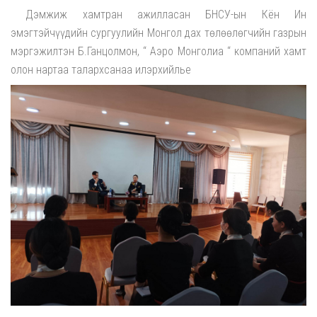
Дэмжиж хамтран ажилласан БНСУ-ын Кён Ин
эмэгтэйчүүдийн сургуулийн Монгол дах төлөөлөгчийн газрын
мэргэжилтэн Б.Ганцолмон, “ Аэро Монголиа “ компаний хамт
олон нартаа талархсанаа илэрхийлье