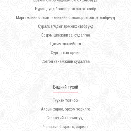
Ерөнхий суурь чадамж олгох хөтөлбөрүүд
Бүрэн дунд боловсрол олгох хөтөлбөр
Мэргэжлийн болон техникийн боловсрол олгох хөтөлбөрүүд
Суралцагчдыг дэмжих хөтөлбөрүүд
Эрдэм шинжилгээ, судалгаа
Цахим хөгжлийн төв
Сургалтын орчин
Сэтгэл ханамжийн судалгаа
Бидний тухай
Түүхэн товчоо
Алсын хараа, эрхэм зорилго
Стратегийн зорилтууд
Чанарын бодлого, зорилт