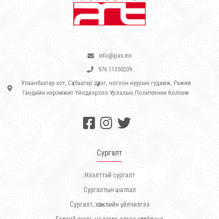
info@pas.mn
976 11350209
Улаанбаатар хот, Сүхбаатар дүүрэг, ногоон нуурын гудамж, Ражив
Гандийн нэрэмжит Үйлдвэрлэл Урлалын Политехник Коллеж
Сургалт
Нээлттэй сургалт
Сургалтын шатлал
Сургалт, хөгжлийн үйлчилгээ