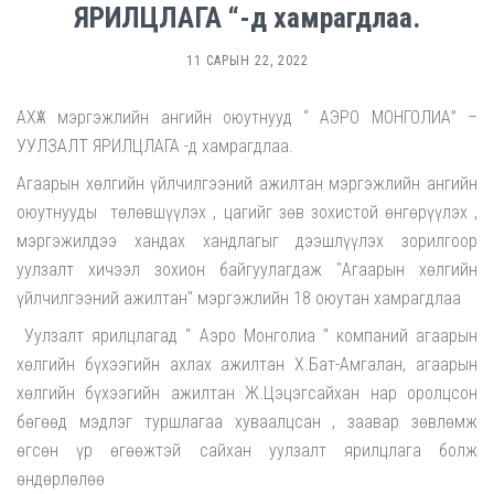
ЯРИЛЦЛАГА “-д хамрагдлаа.
11 САРЫН 22, 2022
АХҮА мэргэжлийн ангийн оюутнууд “ АЭРО МОНГОЛИА” –
УУЛЗАЛТ ЯРИЛЦЛАГА -д хамрагдлаа.
Агаарын хөлгийн үйлчилгээний ажилтан мэргэжлийн ангийн
оюутнууды төлөвшүүлэх , цагийг зөв зохистой өнгөрүүлэх ,
мэргэжилдээ хандах хандлагыг дээшлүүлэх зорилгоор
уулзалт хичээл зохион байгуулагдаж "Агаарын хөлгийн
үйлчилгээний ажилтан" мэргэжлийн 18 оюутан хамрагдлаа
Уулзалт ярилцлагад “ Аэро Монголиа “ компаний агаарын
хөлгийн бүхээгийн ахлах ажилтан Х.Бат-Амгалан, агаарын
хөлгийн бүхээгийн ажилтан Ж.Цэцэгсайхан нар оролцсон
бөгөөд мэдлэг туршлагаа хуваалцсан , заавар зөвлөмж
өгсөн үр өгөөжтэй сайхан уулзалт ярилцлага болж
өндөрлөлөө