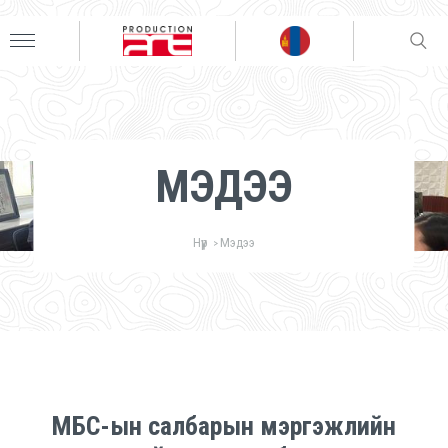
МЭДЭЭ
Нүүр
Мэдээ
>
МБС-ын салбарын мэргэжлийн