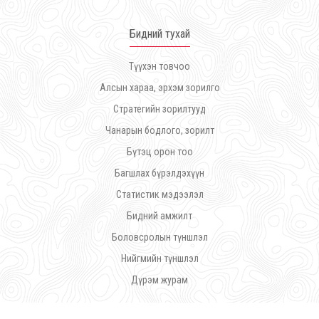
Бидний тухай
Түүхэн товчоо
Алсын хараа, эрхэм зорилго
Стратегийн зорилтууд
Чанарын бодлого, зорилт
Бүтэц орон тоо
Багшлах бүрэлдэхүүн
Статистик мэдээлэл
Бидний амжилт
Боловсролын түншлэл
Нийгмийн түншлэл
Дүрэм журам