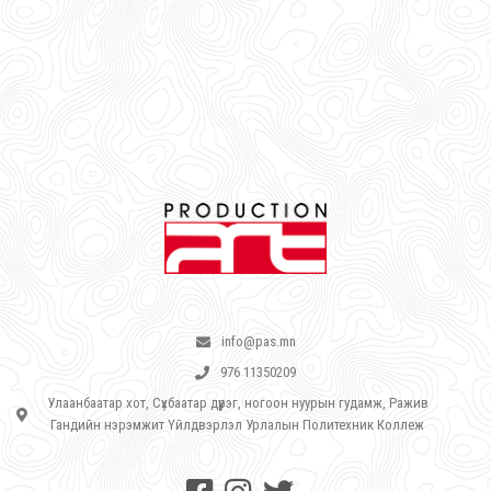
info@pas.mn
976 11350209
Улаанбаатар хот, Сүхбаатар дүүрэг, ногоон нуурын гудамж, Ражив
Гандийн нэрэмжит Үйлдвэрлэл Урлалын Политехник Коллеж