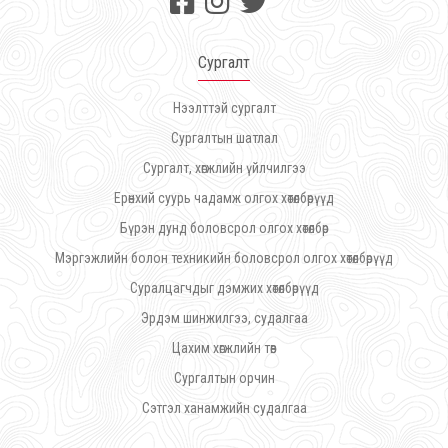
Сургалт
Нээлттэй сургалт
Сургалтын шатлал
Сургалт, хөгжлийн үйлчилгээ
Ерөнхий суурь чадамж олгох хөтөлбөрүүд
Бүрэн дунд боловсрол олгох хөтөлбөр
Мэргэжлийн болон техникийн боловсрол олгох хөтөлбөрүүд
Суралцагчдыг дэмжих хөтөлбөрүүд
Эрдэм шинжилгээ, судалгаа
Цахим хөгжлийн төв
Сургалтын орчин
Сэтгэл ханамжийн судалгаа