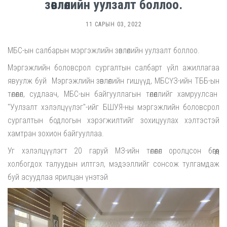
зөвлөлийн уулзалт боллоо.
11 САРЫН 03, 2022
МБС-ын салбарын мэргэжлийн зөвлөлийн уулзалт боллоо.
Мэргэжлийн боловсрол сургалтын салбарт үйл ажиллагаа
явуулж буй Мэргэжлийн зөвлөлийн гишүүд, МБСҮЗ-ийн ТББ-ын
төлөөлөл, судлаач, МБС-ын байгууллагын төлөөллийг хамруулсан
"Уулзалт хэлэлцүүлэг"-ийг БШУЯ-ны мэргэжлийн боловсрол
сургалтын бодлогын хэрэгжилтийг зохицуулах хэлтэстэй
хамтран зохион байгууллаа.
Уг хэлэлцүүлэгт 20 гаруй МЗ-ийн төлөөлөл оролцсон бөгөөд
холбогдох талуудын илтгэл, мэдээллийг сонсож тулгамдаж
буй асуудлаа ярилцан үнэтэй