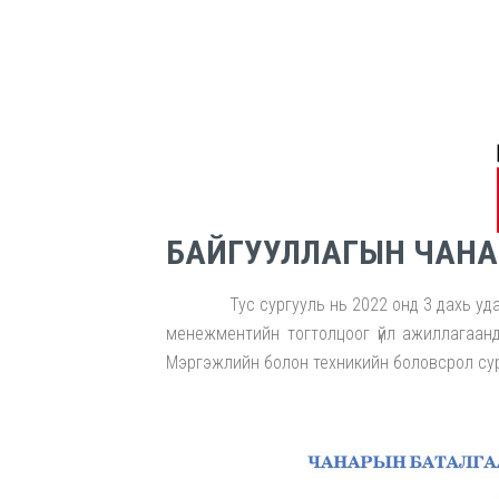
БАЙГУУЛЛАГЫН ЧАНА
Тус сургууль нь 2022 онд 3 дахь удаага
менежментийн тогтолцоог үйл ажиллагаандаа
Мэргэжлийн болон техникийн боловсрол сург