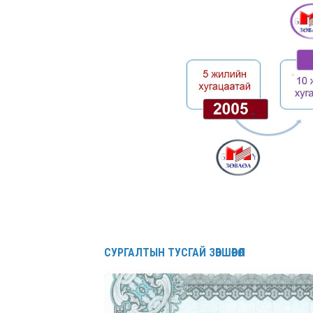
СУРГАЛТЫН ТУСГАЙ ЗӨВШӨӨРӨЛ