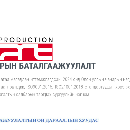
РЫН БАТАЛГААЖУУЛАЛТ
а магадлан итгэмжлэгдсэн, 2024 онд Олон улсын чанарын нэг
 нэвтрүүлж, ISO9001:2015, ISO21001:2018 стандартуудыг хэрэгжү
алтын салбарын тэргүүлэх сургуулийн нэг юм.