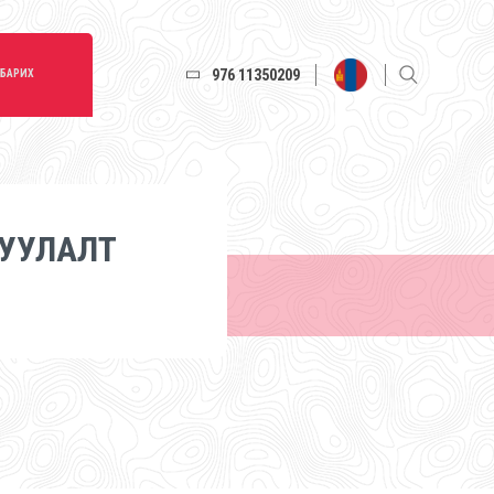
976 11350209
 БАРИХ
УУЛАЛТ